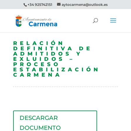
+34 925742151
aytocarmena@outlook.es
RELACIÓN
DEFINITIVA DE
ADMITIDOS Y
EXLUIDOS –
PROCESO
ESTABILIZACIÓN
CARMENA
DESCARGAR
DOCUMENTO