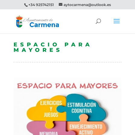
+34 925742151
aytocarmena@outlook.es
ESPACIO PARA
MAYORES