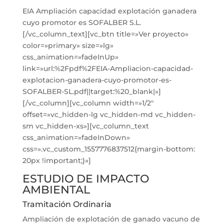
EIA Ampliación capacidad explotación ganadera
cuyo promotor es SOFALBER S.L.
[/vc_column_text][vc_btn title=»Ver proyecto»
color=»primary» size=»lg»
css_animation=»fadeInUp»
link=»url:%2Fpdf%2FEIA-Ampliacion-capacidad-
explotacion-ganadera-cuyo-promotor-es-
SOFALBER-SL.pdf||target:%20_blank|»]
[/vc_column][vc_column width=»1/2″
offset=»vc_hidden-lg vc_hidden-md vc_hidden-
sm vc_hidden-xs»][vc_column_text
css_animation=»fadeInDown»
css=».vc_custom_1557776837512{margin-bottom:
20px !important;}»]
ESTUDIO DE IMPACTO
AMBIENTAL
Tramitación Ordinaria
Ampliación de explotación de ganado vacuno de