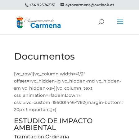
+34 925742151
aytocarmena@outlook.es
Documentos
[vc_row][vc_column width=»1/2″
offset=»vc_hidden-lg vc_hidden-md vc_hidden-
sm vc_hidden-xs»][vc_column_text
css_animation=»fadeInDown»
css=».vc_custom_1560014464762{margin-bottom:
20px !important;}»]
ESTUDIO DE IMPACTO
AMBIENTAL
Tramitación Ordinaria