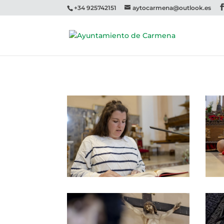
+34 925742151
aytocarmena@outlook.es