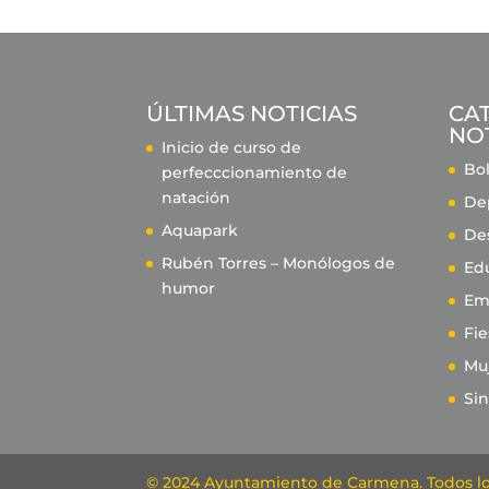
ÚLTIMAS NOTICIAS
CA
NOT
Inicio de curso de
Bol
perfecccionamiento de
natación
De
Aquapark
De
Rubén Torres – Monólogos de
Ed
humor
Em
Fie
Mu
Sin
© 2024 Ayuntamiento de Carmena. Todos lo