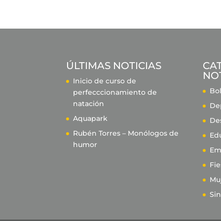
ÚLTIMAS NOTICIAS
CA
NOT
Inicio de curso de
Bol
perfecccionamiento de
natación
De
Aquapark
De
Rubén Torres – Monólogos de
Ed
humor
Em
Fie
Mu
Sin