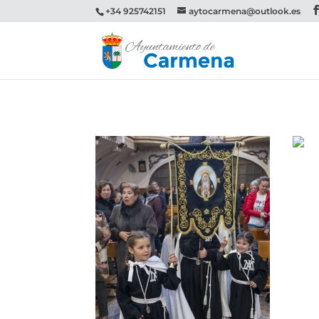
+34 925742151
aytocarmena@outlook.es